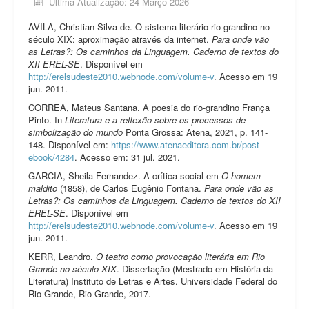
Última Atualização: 24 Março 2026
Produção
AVILA, Christian Silva de. O sistema literário rio-grandino no
século XIX: aproximação através da internet.
Para onde vão
Documentos
as Letras?: Os caminhos da Linguagem. Caderno de textos do
XII EREL-SE
. Disponível em
Livreiros
http://erelsudeste2010.webnode.com/volume-v
. Acesso em 19
jun. 2011.
Tipografias
CORREA, Mateus Santana. A poesia do rio-grandino França
Pinto. In
Literatura e a reflexão sobre os processos de
simbolização do mundo
Ponta Grossa: Atena, 2021, p. 141-
148. Disponível em:
https://www.atenaeditora.com.br/post-
ebook/4284
. Acesso em: 31 jul. 2021.
GARCIA, Sheila Fernandez. A crítica social em
O homem
maldito
(1858), de Carlos Eugênio Fontana.
Para onde vão as
Letras?: Os caminhos da Linguagem. Caderno de textos do XII
EREL-SE
. Disponível em
http://erelsudeste2010.webnode.com/volume-v
. Acesso em 19
jun. 2011.
KERR, Leandro.
O teatro como provocação literária em Rio
Grande no século XIX
. Dissertação (Mestrado em História da
Literatura) Instituto de Letras e Artes. Universidade Federal do
Rio Grande, Rio Grande, 2017.