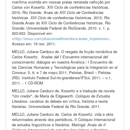
marítima ocorrida em nossas praias retratada naficção por
Carlos von Koseritz. XIII Ciclo de conferências históricas,
2010, Rio Grande.
Anais do XIII Ciclo de Conferências
históricas. XIII Ciclo de conferências históricas
, 2010, Rio
Grande.Anais do XIII Ciclo de Conferências históricas. Rio
Grande: Universidade Federal do RioGrande, 2010. v. 1. p.
923-933. Disponível em:
<
http://issuu.com/pluscomeditora/docs/anais_impressos
>.
Acesso em: 19 nov. 2011.
MELLO, Juliane Cardozo de. O resgate da ficção romântica de
Carlos Koseritz.
Anales del I Encuentro internacional del
conocimiento
: diálogos en nuestra América / I Encuentro de
las Ciencias Humanas y Tecnológicas para la Integración en el
Conosur, 5, 6, e 7 de mayo 2011, Pelotas, Brasil – Pelotas
(RS): Instituto Federal Sul-rio-grandense/IFSul, 2011. – v.1,
2011. - 1 CD-ROM.
MELLO, Juliane Cardozo de. Koseritz e a tradução da novela
"Um credor", de Maria de Edgeworth.
Colóquio de Estudos
Literários
: cenários do debate em crítica, história e teoria
literárias. Universidade Federal do Rio Grande, 2011.
MELLO, Juliane Cardozo de. Carlos de Koseritz: vida e obra
reiluminados através dos periódicos
.
II Colóquio Internacional
de estudos linguísticos e literários. Maringá:
Anais do II
Colóquio Internacional de estudos linguísticos e literários
.