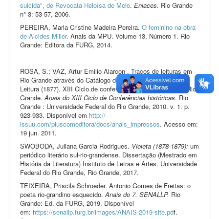
suicida", de Revocata Heloísa de Melo
.
Enlaces
. Rio Grande
n° 3: 53-57, 2006.
PEREIRA, Marla Cristine Madeira Pereira.
O feminino na obra
de Alcides Miller
. Anais da MPU. Volume 13, Número 1. Rio
Grande: Editora da FURG, 2014.
ROSA, S.; VAZ, Artur Emilio Alarcon . Traços de leituras em
Rio Grande através do Catálogo dos livros do Gabinete de
Leitura (1877). XIII Ciclo de conferências históricas, 2010, Rio
Grande.
Anais do XIII Ciclo de Conferências históricas
. Rio
Grande : Universidade Federal do Rio Grande, 2010. v. 1. p.
923-933. Disponível em
http://
issuu.com/pluscomeditora/docs/anais_impressos
. Acesso em:
19 jun. 2011.
SWOBODA, Juliana Garcia Rodrigues.
Violeta (1878-1879):
um
periódico literário sul-rio-grandense. Dissertação (Mestrado em
História da Literatura) Instituto de Letras e Artes. Universidade
Federal do Rio Grande, Rio Grande, 2017.
TEIXEIRA, Priscila Schroeder. Antonio Gomes de Freitas: o
poeta rio-grandino esquecido.
Anais do 7. SENALLP.
Rio
Grande: Ed. da FURG, 2019. Disponível
em:
https://senallp.furg.br/images/ANAIS-2019-site.pd
f.