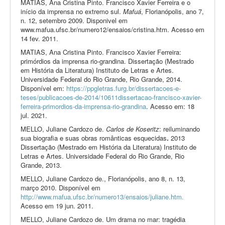
MATIAS, Ana Cristina Pinto. Francisco Xavier Ferreira e o
início da imprensa no extremo sul.
Mafuá
, Florianópolis, ano 7,
n. 12, setembro 2009. Disponivel em
www.mafua.ufsc.br/numero12/ensaios/cristina.htm. Acesso em
14 fev. 2011.
MATIAS, Ana Cristina Pinto. Francisco Xavier Ferreira:
primórdios da imprensa rio-grandina. Dissertação (Mestrado
em História da Literatura) Instituto de Letras e Artes.
Universidade Federal do Rio Grande, Rio Grande, 2014.
Disponível em:
https://ppgletras.furg.br/dissertacoes-e-
teses/publicacoes-de-2014/10611dissertacao-francisco-xavier-
ferreira-primordios-da-imprensa-rio-grandina
. Acesso em: 18
jul. 2021.
MELLO, Juliane Cardozo de.
Carlos de Koseritz
: reiluminando
sua biografia e suas obras românticas esquecidas
.
2013
Dissertação (Mestrado em História da Literatura) Instituto de
Letras e Artes. Universidade Federal do Rio Grande, Rio
Grande, 2013.
MELLO, Juliane Cardozo de., Florianópolis, ano 8, n. 13,
março 2010. Disponível em
http://www.mafua.ufsc.br/numero13/ensaios/juliane.htm.
Acesso em 19 jun. 2011.
MELLO, Juliane Cardozo de. Um drama no mar: tragédia