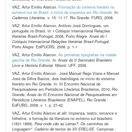
VAZ, Artur Emilio Alarcon.
Formação do sistema literário no
extremo sul do Brasil: o início da imprensa em Rio Grande.
In:
Cadernos Literários.
v. 15: 11-17. Rio Grande: FURG, 2008.
VAZ, Artur Emilio Alarcon. Antônio José Domingues, um
português no Brasil. In: I Colóquio Internacional Relações
literárias Brasil-Portugal, 2008, Porto Alegre.
Anais do I
Colóquio Internacional Relações literárias Brasil-Portugal
.
Porto Alegre: EdiPUCRS, 2008. p. 1-1
VAZ, Artur Emilio Alarcon.
As primeiras tipografias na cidade
gaúcha de Rio Grande
.
In: Anais do II Seminário Brasileiro
Livro e História Editorial
. Niterói: UFF, 2009.
VAZ, Artur Emilio Alarcon . José Manuel Rego Viana e Manuel
José da Sillva Bastos, dois teatrólogos no início do sistema
literário em Rio Grande. In: III Encontro Nacional de
Pesquisadores em Periódicos Literários Brasileiros, 2010, Rio
Grande.
Anais do III Encontro Nacional de Pesquisadores em
Periódicos Literários Brasileiros
(ENAPEL). Rio Grande :
EdFURG, 2008. v. 1. p. 27-42.
VAZ, Artur Emilio Alarcon
et alli
. Imprensa, teatro, romance e
folhetins: a formação da literatura no extremo sul brasileiro
(1831-1869).
Para onde vão as Letras?: Os caminhos da
Linguagem". Caderno de textos do XII EREL-SE
. Campinas :