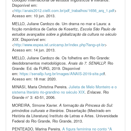
Disponível em:
<
http://anais2012.cielli.com.br/pdf_trabalhos/1656_arq_1.pdf
>
Acesso em: 10 jun. 2013.
MELLO, Juliane Cardozo de. Um drama no mar e Laura: a
ficção romântica de Carlos de Koseritz
.
Escola São Paulo de
estudos avançados sobre a globalização da cultura no século
XIX
. Disponível em:
<
http://www.espea.iel.unicamp.br/index.php?lang=pt-br
>
Acesso em: 14 jun. 2013.
MELLO, Juliane Cardozo de. Os folhetins em Rio Grande:
desdobramentos metodológicos.
Anais do 7. SENALLP.
Rio
Grande: Ed. da FURG, 2019. Disponível
em:
https://senallp.furg.br/images/ANAIS-2019-site.pd
f.
Acesso em: 18 mar. 2020.
MINASI, Maria Christina Pereira.
Julieta de Melo Monteiro e o
sistema literário rio-grandino no século XIX
.
Enlaces
. Rio
Grande n° 3: 43-51, 2006.
MOREIRA, Simone Xavier.
A formação da Princesa do Sul:
primórdios culturais e literários.
Dissertação (Mestrado em
História da Literatura) Instituto de Letras e Artes. Universidade
Federal do Rio Grande, Rio Grande, 2013.
PENTEADO, Marina Pereira.
A figura feminina no conto "A