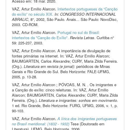
Acesso em: 18 mar. 2020.
VAZ, Artur Emilio Alarcon.
Intertextos portugueses da “Canção
do exílio” no século XIX.
In: CONGRESSO INTERNACIONAL
ABRALIC
, 8°, 2002, São Paulo. Anais... São Paulo: NovoDisc,
2003. CD-ROM.
VAZ, Artur Emilio Alarcon.
Portugal no sul do Brasil:
intertextos da "Canção do Exílio".
Revista Letras
. Curitiba n°
59: 225-237, 2003.
VAZ, Artur Emilio Alarcon. A importância de divulgação de
fontes primárias na internet. In: VAZ, Artur Emilio Alarcon;
BAUMGARTEN, Carlos Alexandre; CURY, Maria Zilda Ferreira.
(Org.).
Literatura em revista (e jornal)
: periódicos de Minas
Gerais e Rio Grande do Sul. Belo Horizonte: FALE-UFMG,
2005, p. 13-28.
VAZ, Artur Emilio Alarcon ; PÓVOAS, M. N. . Os imigrantes e
a Canção do exílio: cinco releituras. In: VAZ, Artur Emilio
Alarcon; BAUMGARTEN, Carlos Alexandre; CURY, Maria Zilda
Ferreira. (Org.).
Literatura e imigrantes: sonhos em movimento
.
1 ed. Rio Grande, Belo Horizonte: FURG, UFMG, 2006, v. 1, p.
90-103.
VAZ, Artur Emilio Alarcon.
A lírica dos imigrantes portugueses
no Brasil meridional: (1832 - 1932)
Tese (Doutorado em
Literatura), UFMG, Belo Horizonte, 2006.