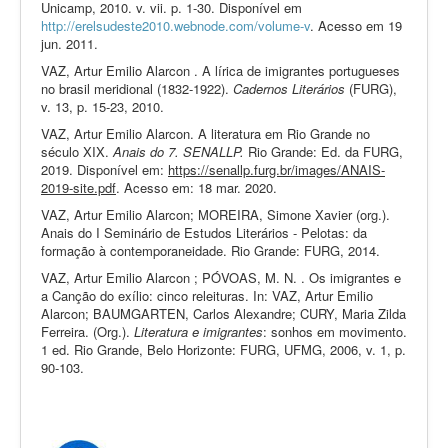
Unicamp, 2010. v. vii. p. 1-30. Disponível em
http://erelsudeste2010.webnode.com/volume-v
. Acesso em 19
jun. 2011.
VAZ, Artur Emilio Alarcon . A lírica de imigrantes portugueses
no brasil meridional (1832-1922).
Cadernos Literários
(FURG),
v. 13, p. 15-23, 2010.
VAZ, Artur Emilio Alarcon. A literatura em Rio Grande no
século XIX.
Anais do 7. SENALLP.
Rio Grande: Ed. da FURG,
2019. Disponível em:
https://senallp.furg.br/images/ANAIS-
2019-site.pdf
. Acesso em: 18 mar. 2020.
VAZ, Artur Emilio Alarcon; MOREIRA, Simone Xavier (org.).
Anais do I Seminário de Estudos Literários - Pelotas: da
formação à contemporaneidade. Rio Grande: FURG, 2014.
VAZ, Artur Emilio Alarcon ; PÓVOAS, M. N. . Os imigrantes e
a Canção do exílio: cinco releituras. In: VAZ, Artur Emilio
Alarcon; BAUMGARTEN, Carlos Alexandre; CURY, Maria Zilda
Ferreira. (Org.).
Literatura e imigrantes
: sonhos em movimento.
1 ed. Rio Grande, Belo Horizonte: FURG, UFMG, 2006, v. 1, p.
90-103.