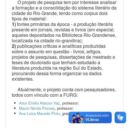
O projeto de pesquisa tem por interesse analisar
a formação e a consolidação do sistema literário da
Produção
cidade do Rio Grande, tendo como
corpus
dois
tipos de material:
Documentos
1)
fontes primárias da época - a produção literária
Livreiros
presente em jornais, revistas e livros (em especial,
aqueles depositados na Biblioteca Rio-Grandense,
Tipografias
localizada na cidade rio-grandina);
2)
publicações críticas e analíticas produzidas
sobre o assunto em questão - livros, artigos,
projetos de pesquisas, dissertações de mestrado e
teses de doutorado que tenham estudado a
literatura produzida na região Sul do Estado,
procurando dessa forma organizar os dados
existentes.
Atualmente, o projeto conta com pesquisadores,
todos com vínculo com a FURG:
Artur Emilio Alarcon Vaz
, professor;
Mauro Nicola Póvoas
, professor;
Ana Luiza Macedo Pinto
, graduanda em Artes Visuais;