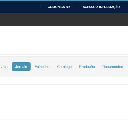
COMUNICA BR
ACESSO À INFORMAÇÃO
IR
PARA
O
CONTEÚDO
ivros
Jornais
Folhetins
Catálogo
Produção
Documentos