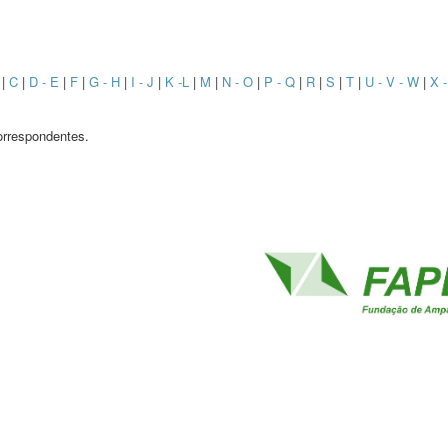
B
|
C
|
D - E
|
F
|
G - H
|
I - J
|
K -L
|
M
|
N - O
|
P - Q
|
R
|
S
|
T
|
U - V - W
|
X -
orrespondentes.