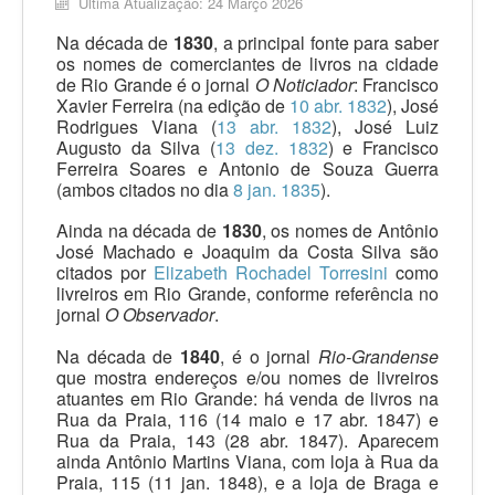
Última Atualização: 24 Março 2026
Produção
Na década de
1830
, a principal fonte para saber
os nomes de comerciantes de livros na cidade
Documentos
de Rio Grande é o jornal
O Noticiador
: Francisco
Xavier Ferreira (na edição de
10 abr. 1832
), José
Livreiros
Rodrigues Viana (
13 abr. 1832
), José Luiz
Augusto da Silva (
13 dez. 1832
) e Francisco
Tipografias
Ferreira Soares e Antonio de Souza Guerra
(ambos citados no dia
8 jan. 1835
).
Ainda na década de
1830
, os nomes de Antônio
José Machado e Joaquim da Costa Silva são
citados por
Elizabeth Rochadel Torresini
como
livreiros em Rio Grande, conforme referência no
jornal
O Observador
.
Na década de
1840
, é o jornal
Rio-Grandense
que mostra endereços e/ou nomes de livreiros
atuantes em Rio Grande: há venda de livros na
Rua da Praia, 116 (14 maio e 17 abr. 1847) e
Rua da Praia, 143 (28 abr. 1847). Aparecem
ainda Antônio Martins Viana, com loja à Rua da
Praia, 115 (11 jan. 1848), e a loja de Braga e