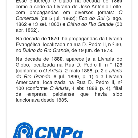
Esse endereço é citado na década de
1860
como a sede da Livraria de José Antônio Leite,
com propagandas em diversos jornais:
O
Comercial
(de 5 jul. 1862);
Eco do Sul
(3 ago.
1862 e 13 set. 1863) e
Diário do Rio Grande
(30
abr. 1862).
Na década de
1870
, há propagandas da Livraria
Evangélica, localizada na rua D. Pedro II, n º 40,
no
Diário do Rio Grande
, de 19 jun. de 1878.
Na década de
1880
, aparece já a Livraria do
Globo, localizada na Rua D. Pedro II, n º 128
(conforme o
O Artista
, 2 maio 1888, p. 2 e
Diário
do Rio Grande
, 6 jul. 1890, p. 1) e a Livraria
Americana, localizada na Rua D. Pedro II, nº
100 (conforme
O Artista
, 4 abr. 1888, p. 4), filial
da empresa pelotense que havia sido
funcionava desde 1885.