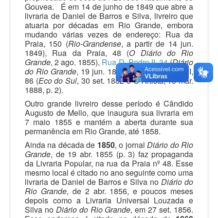
Gouvea. É em 14 de junho de 1849 que abre a
livraria de Daniel de Barros e Silva, livreiro que
atuaria por décadas em Rio Grande, embora
mudando várias vezes de endereço: Rua da
Praia, 150 (
Rio-Grandense
, a partir de 14 jun.
1849), Rua da Praia, 48 (
O Diário do Rio
Grande
, 2 ago. 1855),
Rua D. Pedro II, 34
(
Diário
do Rio Grande
, 19 jun. 1878) e Rua D. Pedro II,
86 (
Eco do Sul
, 30 set. 1882 e O Artista, 13 mar.
1888, p. 2).
Outro grande livreiro desse período é Cândido
Augusto de Mello, que inaugura sua livraria em
7 maio 1855 e mantém a aberta durante sua
permanência em Rio Grande, até 1858.
Ainda na década de
1850
, o jornal
Diário do Rio
Grande
, de 19 abr. 1855 (p. 3) faz propaganda
da Livraria Popular, na rua da Praia nº 48. Esse
mesmo local é citado no ano seguinte como uma
livraria de Daniel de Barros e Silva no
Diário do
Rio Grande
, de 2 abr. 1856, e poucos meses
depois como a Livraria Universal Louzada e
Silva no
Diário do Rio Grande
, em 27 set. 1856.