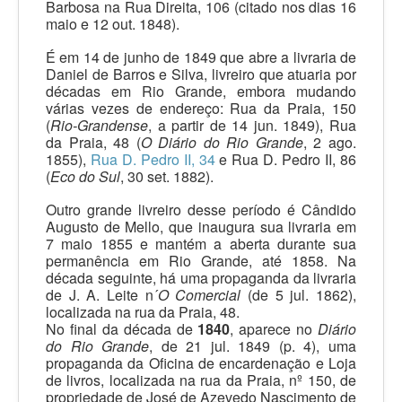
Barbosa na Rua Direita, 106 (citado nos dias 16
maio e 12 out. 1848).
É em 14 de junho de 1849 que abre a livraria de
Daniel de Barros e Silva, livreiro que atuaria por
décadas em Rio Grande, embora mudando
várias vezes de endereço: Rua da Praia, 150
(
Rio-Grandense
, a partir de 14 jun. 1849), Rua
da Praia, 48 (
O Diário do Rio Grande
, 2 ago.
1855),
Rua D. Pedro II, 34
e Rua D. Pedro II, 86
(
Eco do Sul
, 30 set. 1882).
Outro grande livreiro desse período é Cândido
Augusto de Mello, que inaugura sua livraria em
7 maio 1855 e mantém a aberta durante sua
permanência em Rio Grande, até 1858. Na
década seguinte, há uma propaganda da livraria
de J. A. Leite n´
O Comercial
(de 5 jul. 1862),
localizada na rua da Praia, 48.
No final da década de
1840
, aparece no
Diário
do Rio Grande
, de 21 jul. 1849 (p. 4), uma
propaganda da Oficina de encardenação e Loja
de livros, localizada na rua da Praia, nº 150, de
propriedade de José de Azevedo Nascimento de